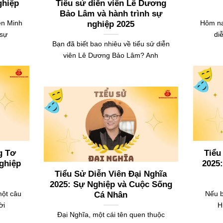
ghiệp
Tiểu sử diễn viên Lê Dương
Bảo Lâm và hành trình sự
ên Minh
Hôm na
nghiệp 2025
 sự
di
Bạn đã biết bao nhiêu về tiểu sử diễn
viên Lê Dương Bảo Lâm? Anh
g Tơ
Tiểu
ghiệp
2025
Tiểu Sử Diễn Viên Đại Nghĩa
2025: Sự Nghiệp và Cuộc Sống
một câu
Nếu b
Cá Nhân
ời
H
Đại Nghĩa, một cái tên quen thuộc