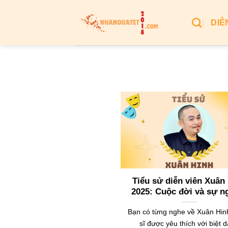
Bỏ
qua
DIỄ
nội
dung
Tiểu sử diễn viên Xuân
2025: Cuộc đời và sự n
Bạn có từng nghe về Xuân Hin
sĩ được yêu thích với biệt 