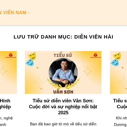
N VIÊN NAM
LƯU TRỮ DANH MỤC:
DIỄN VIÊN HÀI
 Hinh
Tiểu sử diễn viên Vân Sơn:
Tiểu 
ghiệp
Cuộc đời và sự nghiệp nổi bật
Cuộc
2025
h, nghệ
Khi n
Bạn đã bao giờ tò mò về tiểu sử diễn
danh
Dương,