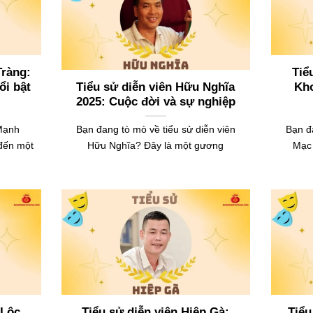
Tràng:
Tiể
ổi bật
Tiểu sử diễn viên Hữu Nghĩa
Kho
2025: Cuộc đời và sự nghiệp
 Mạnh
Bạn đang tò mò về tiểu sử diễn viên
Bạn đ
 đến một
Hữu Nghĩa? Đây là một gương
Mạc 
 Lộc
Tiểu sử diễn viên Hiệp Gà:
Tiểu