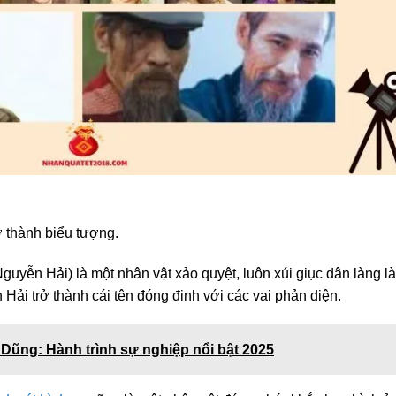
ở thành biểu tượng.
yễn Hải) là một nhân vật xảo quyệt, luôn xúi giục dân làng l
Hải trở thành cái tên đóng đinh với các vai phản diện.
t Dũng: Hành trình sự nghiệp nổi bật 2025