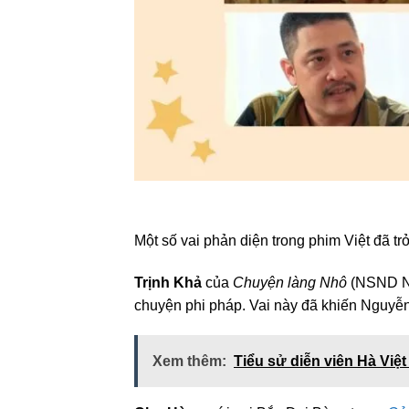
Một số vai phản diện trong phim Việt đã tr
Trịnh Khả
của
Chuyện làng Nhô
(NSND Ngu
chuyện phi pháp. Vai này đã khiến Nguyễn 
Xem thêm:
Tiểu sử diễn viên Hà Việ