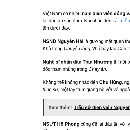
Việt Nam có nhiều
nam diễn viên đóng v
lại dấu ấn sâu đậm. Khi nhắc đến các
diễn
tên dưới đây.
NSND Nguyễn Hải
là gương mặt quen thu
Khả trong
Chuyện làng Nhô
hay lão Cấn t
Nghệ sĩ nhân dân Trần Nhượng
thì nổi 
đốc tham nhũng trong
Chạy án
.
Không thể không nhắc đến
Chu Hùng
, n
hình sự
, một tay trùm giang hồ với vẻ ngo
Xem thêm:
Tiểu sử diễn viên Nguyễn
NSƯT Hồ Phong
cũng để lại dấu ấn với 