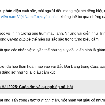
ai phản diện
xuất sắc, mỗi người đều mang một nét riêng biệt, 
 viên nam Việt Nam được yêu thích
, không thể bỏ qua những c
ộc với hình tượng ông trùm máu lạnh. Những vai diễn như Trị
rong
Quỳnh búp bê
thể hiện sự sắc sảo trong từng biểu cảm.
bật qua các nhân vật quyền thế nhưng suy đồi, điển hình là giám
gười đã hóa thân hoàn hảo vào vai Bắc Đại Bàng trong
Cảnh sá
ài đáng sợ nhưng lại giàu cảm xúc.
 Hải 2025: Cuộc đời và sự nghiệp nổi bật
vai ông Tấn trong
Hương vị tình thân
, một nhân vật giàu có như