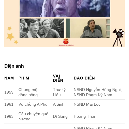
Điện ảnh
VAI
NĂM
PHIM
ĐẠO DIỄN
DIỄN
Chung một
Thư ký
NSND Nguyễn Hồng Nghi,
1959
dòng sông
Liêu
NSND Phạm Kỳ Nam
1961
Vợ chồng A Phủ
A Sinh
NSND Mai Lộc
Câu chuyện quê
1963
Đĩ Sáng
Hoàng Thái
hương
NSND Phạm Kỳ Nam,