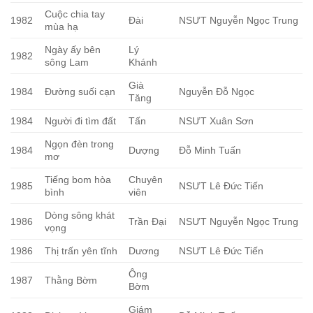
Cuộc chia tay
1982
Đài
NSƯT Nguyễn Ngọc Trung
mùa hạ
Ngày ấy bên
Lý
1982
sông Lam
Khánh
Già
1984
Đường suối cạn
Nguyễn Đỗ Ngọc
Tăng
1984
Người đi tìm đất
Tấn
NSƯT Xuân Sơn
Ngọn đèn trong
1984
Dượng
Đỗ Minh Tuấn
mơ
Tiếng bom hòa
Chuyên
1985
NSƯT Lê Đức Tiến
bình
viên
Dòng sông khát
1986
Trần Đại
NSƯT Nguyễn Ngọc Trung
vọng
1986
Thị trấn yên tĩnh
Dương
NSƯT Lê Đức Tiến
Ông
1987
Thằng Bờm
Bờm
Giám