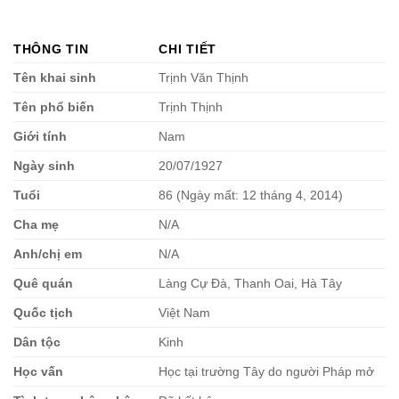
THÔNG TIN
CHI TIẾT
Tên khai sinh
Trịnh Văn Thịnh
Tên phổ biến
Trịnh Thịnh
Giới tính
Nam
Ngày sinh
20/07/1927
Tuổi
86 (Ngày mất: 12 tháng 4, 2014)
Cha mẹ
N/A
Anh/chị em
N/A
Quê quán
Làng Cự Đà, Thanh Oai, Hà Tây
Quốc tịch
Việt Nam
Dân tộc
Kinh
Học vấn
Học tại trường Tây do người Pháp mở