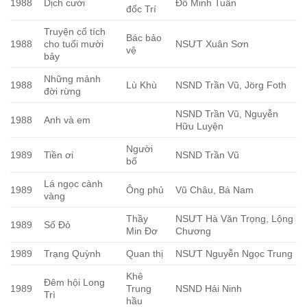
1988
Dịch cười
Đỗ Minh Tuấn
đốc Trí
Truyện cổ tích
Bác bảo
1988
cho tuổi mười
NSƯT Xuân Sơn
vệ
bảy
Những mảnh
1988
Lù Khù
NSND Trần Vũ, Jörg Foth
đời rừng
NSND Trần Vũ, Nguyễn
1988
Anh và em
Hữu Luyện
Người
1989
Tiền ơi
NSND Trần Vũ
bố
Lá ngọc cành
1989
Ông phủ
Vũ Châu, Bá Nam
vàng
Thầy
NSƯT Hà Văn Trọng, Lộng
1989
Số Đỏ
Min Đơ
Chương
1989
Trạng Quỳnh
Quan thị
NSƯT Nguyễn Ngọc Trung
Khê
Đêm hội Long
1989
Trung
NSND Hải Ninh
Trì
hầu