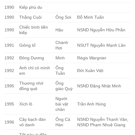
1990
Kiếp phù du
1990
Thằng Cuội
Ông Sơi
Đỗ Minh Tuấn
Chiếc bình tiền
1990
Hậu
NSND Nguyễn Hữu Phần
kiếp
Chánh
1991
Giông tố
NSƯT Nguyễn Mạnh Lân
Hợi
1992
Đông Dương
Minh
Régis Wargnier
Anh chỉ có mình
Ông
1992
Đới Xuân Việt
em
Tuần
Thương nhớ
Ông
1995
NSND Đặng Nhật Minh
đồng quê
giáo Quỳ
Người
1995
Xích lô
bái vật
Trần Anh Hùng
chân
Cây bạch đàn
Ông Cả
NSND Nguyễn Thanh Vân,
1996
vô danh
Hàn
NSND Phạm Nhuệ Giang
Tết này ai đến