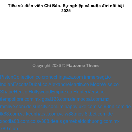
Tiểu sử diễn viên Chi Bảo: Sự nghiệp và cuộc đời nổi bật
2025
Copyright 2026 ©
Flatsome Theme
PistonCollection.co
cronochingaza.com
immersegt.io
IndianEscortsDubai.co
AlexandreMartin.co
MoonWise.co
ShapeHer.co
HollywoodEmpire.co
HunterVerse.io
tiempolibre.com.mx
goal123.com.de
mocbai.com.mx
mmlive.com.de
suncity.com.im
happyluke.com.se
88nn.com.de
tk88.com.vc
keonhacai.com.vc
w88.mov
8kbet.com.de
xocdia88.com.co
sv388.deals
gamebaidoithuong.com.mx
789.club