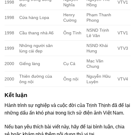
1998
VTV1
đục
Nghĩa
Hồng
Henry
Phạm Thanh
1998
Cửa hàng Lopa
Cường
Phong
NSND Trịnh
1998
Cầu thang nhà A6
Ông Tình
VTV1
Lê Văn
Những người săn
NSND Khải
1999
VTV3
lùng cái đẹp
Hưng
Mạc Văn
2000
Giếng làng
Cụ Cả
Chung
Thiên đường của
Nguyễn Hữu
2000
Ông nội
VTV4
ông nội
Luyện
Kết luận
Hành trình sự nghiệp và cuộc đời của Trịnh Thịnh đã để lại
những dấu ấn khó phai trong lịch sử điện ảnh Việt Nam.
Nếu bạn yêu thích bài viết này, hãy để lại bình luận, chia
sẻ hoặc khám phá thêm nội dung thú vị tại