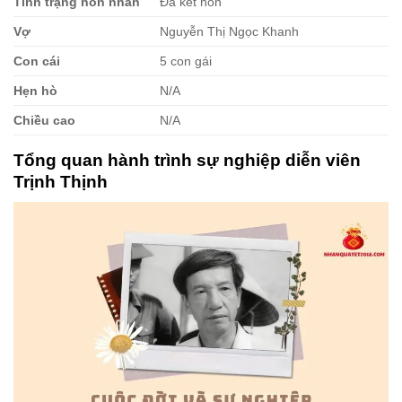
Tình trạng hôn nhân
Đã kết hôn
Vợ
Nguyễn Thị Ngọc Khanh
Con cái
5 con gái
Hẹn hò
N/A
Chiều cao
N/A
Tổng quan hành trình sự nghiệp diễn viên
Trịnh Thịnh