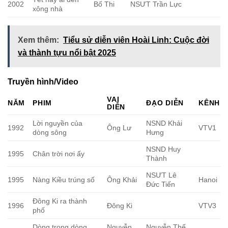
2002
Bố Thi
NSƯT Trần Lực
xông nhà
Xem thêm:
Tiểu sử diễn viên Hoài Linh: Cuộc đời
và thành tựu nổi bật 2025
Truyền hình/Video
VAI
NĂM
PHIM
ĐẠO DIỄN
KÊNH
DIỄN
Lời nguyền của
NSND Khải
1992
Ông Lư
VTV1
dòng sông
Hưng
NSND Huy
1995
Chân trời nơi ấy
Thành
NSƯT Lê
1995
Nàng Kiều trúng số
Ông Khải
Hanoi
Đức Tiến
Đông Ki ra thành
1996
Đông Ki
VTV3
phố
Dòng trong dòng
Nguyễn
Nguyễn Thế