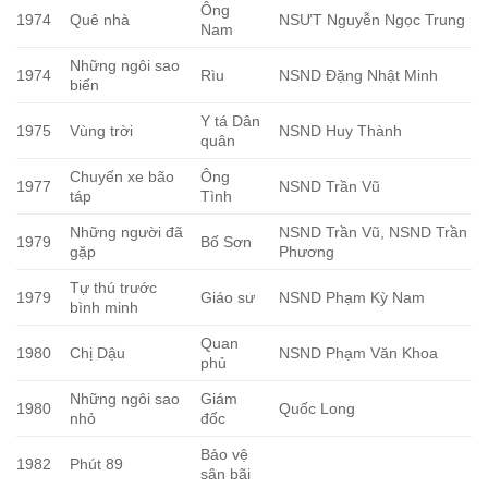
Ông
1974
Quê nhà
NSƯT Nguyễn Ngọc Trung
Nam
Những ngôi sao
1974
Rìu
NSND Đặng Nhật Minh
biển
Y tá Dân
1975
Vùng trời
NSND Huy Thành
quân
Chuyến xe bão
Ông
1977
NSND Trần Vũ
táp
Tình
Những người đã
NSND Trần Vũ, NSND Trần
1979
Bố Sơn
gặp
Phương
Tự thú trước
1979
Giáo sư
NSND Phạm Kỳ Nam
bình minh
Quan
1980
Chị Dậu
NSND Phạm Văn Khoa
phủ
Những ngôi sao
Giám
1980
Quốc Long
nhỏ
đốc
Bảo vệ
1982
Phút 89
sân bãi