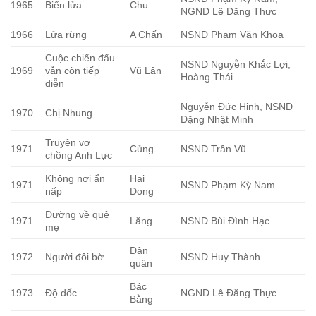
1965
Biển lửa
Chu
NGND Lê Đăng Thực
1966
Lửa rừng
A Chấn
NSND Phạm Văn Khoa
Cuộc chiến đấu
NSND Nguyễn Khắc Lợi,
1969
vẫn còn tiếp
Vũ Lân
Hoàng Thái
diễn
Nguyễn Đức Hinh, NSND
1970
Chị Nhung
Đặng Nhật Minh
Truyện vợ
1971
Củng
NSND Trần Vũ
chồng Anh Lực
Không nơi ẩn
Hai
1971
NSND Phạm Kỳ Nam
nấp
Dong
Đường về quê
1971
Lăng
NSND Bùi Đình Hạc
mẹ
Dân
1972
Người đôi bờ
NSND Huy Thành
quân
Bác
1973
Độ dốc
NGND Lê Đăng Thực
Bằng