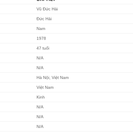
Vũ Đức Hải
Đức Hải
Nam
1978
47 tuổi
N/A
N/A
Hà Nội, Việt Nam
Việt Nam
Kinh
N/A
N/A
N/A