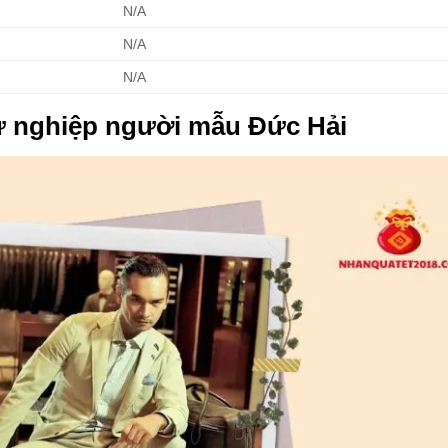
N/A
N/A
N/A
ự nghiệp người mẫu Đức Hải