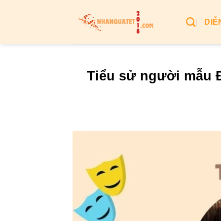
Bỏ
qua
DIỄ
nội
dung
Tiểu sử người mẫu Đ